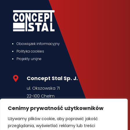
Obowiązek informacyjny
Polityka cookies
Projekty unijne
Concept Stal Sp. J.

ul. Okszowska 71
22-100 Chełm
www.conceptstal.pl
Cenimy prywatność użytkowników
Używamy plików cookie, aby poprawić jakość

Marketing
przeglądania, wyświetlać reklamy lub treści