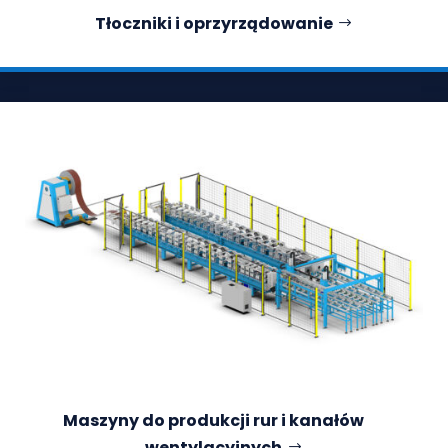
Tłoczniki i oprzyrządowanie
Maszyny do produkcji rur i kanałów
wentylacyjnych