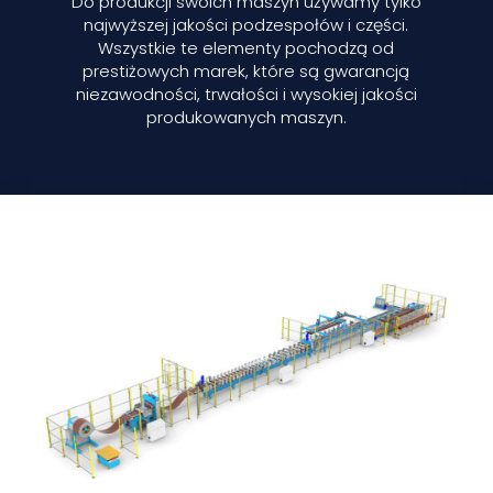
Do produkcji swoich maszyn używamy tylko
najwyższej jakości podzespołów i części.
Wszystkie te elementy pochodzą od
prestiżowych marek, które są gwarancją
niezawodności, trwałości i wysokiej jakości
produkowanych maszyn.