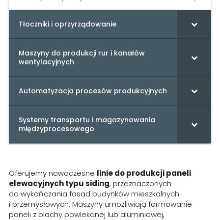
Tłoczniki i oprzyrządowanie
Maszyny do produkcji rur i kanałów
wentylacyjnych
Automatyzacja procesów produkcyjnych
Systemy transportu i magazynowania
międzyprocesowego
Oferujemy nowoczesne
linie do produkcji paneli
elewacyjnych typu siding
, przeznaczonych
do wykańczania fasad budynków mieszkalnych
i przemysłowych. Maszyny umożliwiają formowanie
paneli z blachy powlekanej lub aluminiowej,