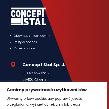
Obowiązek informacyjny
Polityka cookies
Projekty unijne
Concept Stal Sp. J.

ul. Okszowska 71
22-100 Chełm
www.conceptstal.pl
Cenimy prywatność użytkowników
Używamy plików cookie, aby poprawić jakość

Marketing
przeglądania, wyświetlać reklamy lub treści
tel.:
+48 792 540 077