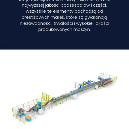
najwyższej jakości podzespołów i części.
Wszystkie te elementy pochodzą od
prestiżowych marek, które są gwarancją
niezawodności, trwałości i wysokiej jakości
produkowanych maszyn.